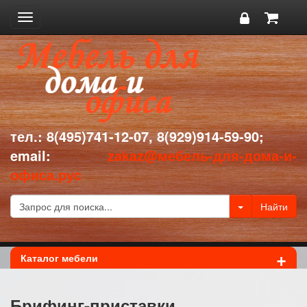
Toggle
navigation
тел.: 8(495)741-12-07, 8(929)914-59-90;
email:
zakaz@мебель-для-дома-и-
офиса.рус
+
Каталог мебели
Брифинг-приставки