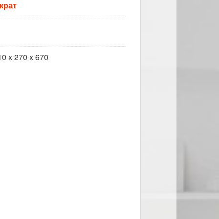
крат
10 х 270 х 670