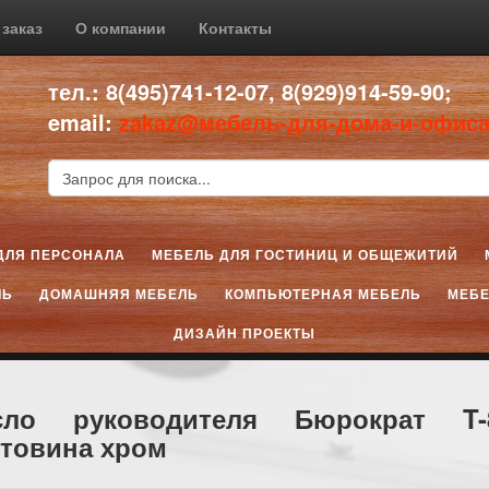
 заказ
О компании
Контакты
тел.: 8(495)741-12-07, 8(929)914-59-90;
email:
zakaz@мебель-для-дома-и-офиса
ДЛЯ ПЕРСОНАЛА
МЕБЕЛЬ ДЛЯ ГОСТИНИЦ И ОБЩЕЖИТИЙ
ЛЬ
ДОМАШНЯЯ МЕБЕЛЬ
КОМПЬЮТЕРНАЯ МЕБЕЛЬ
МЕБЕ
ДИЗАЙН ПРОЕКТЫ
сло руководителя Бюрократ T
стовина хром