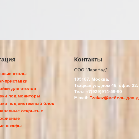
гация
Контакты
ООО "ЛариНад"
нные столы
105187
,
Москва
,
г-приставки
Ткацкая ул., дом 46, офис 22.
ойки для столов
Тел.:
+7(929)914-59-90
вки под мониторы
E-mail:
"zakaz@мебель-для-д
вки под системный блок
навесные открытые
 офисные
ые шкафы