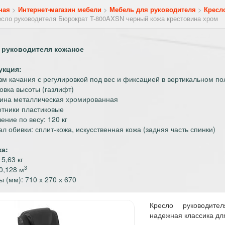
ная
>
Интернет-магазин мебели
>
Мебель для руководителя
>
Кресл
есло руководителя Бюрократ T-800AXSN черный кожа крестовина хром
 руководителя кожаное
укция:
м качания с регулировкой под вес и фиксацией в вертикальном п
овка высоты (газлифт)
ина металлическая хромированная
тники пластиковые
ение по весу: 120 кг
л обивки: сплит-кожа, искусственная кожа (задняя часть спинки)
ка:
5,63 кг
3
0,128 м
ы (мм): 710 х 270 х 670
Кресло руководите
надежная классика дл