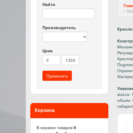
Найти
Глав
> Кр
Производитель
Кресло
Констр
Механиз
Цена
Регулир
Крестов
Подлоко
Огранич
Материа
Упаков
масса: 1
объем: 
габарит
Корзина
В корзине товаров
0