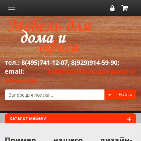
Toggle
navigation
тел.: 8(495)741-12-07, 8(929)914-59-90;
email:
zakaz@мебель-для-дома-и-
офиса.рус
+
Каталог мебели
Пример нашего дизайн-